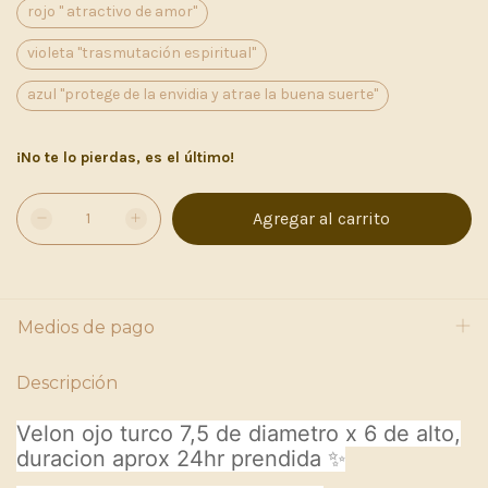
rojo " atractivo de amor"
violeta "trasmutación espiritual"
azul "protege de la envidia y atrae la buena suerte"
¡No te lo pierdas, es el último!
Medios de pago
Descripción
Velon ojo turco 7,5 de diametro x 6 de alto,
duracion aprox 24hr prendida ✨