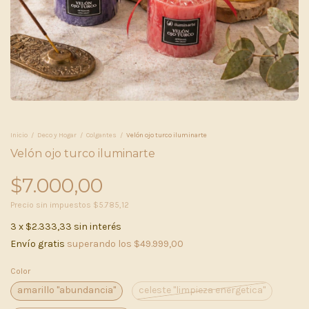
Inicio
/
Deco y Hogar
/
Colgantes
/
Velón ojo turco iluminarte
Velón ojo turco iluminarte
$7.000,00
Precio sin impuestos
$5.785,12
3
x
$2.333,33
sin interés
Envío gratis
superando los
$49.999,00
Color
amarillo "abundancia"
celeste "limpieza energetica"