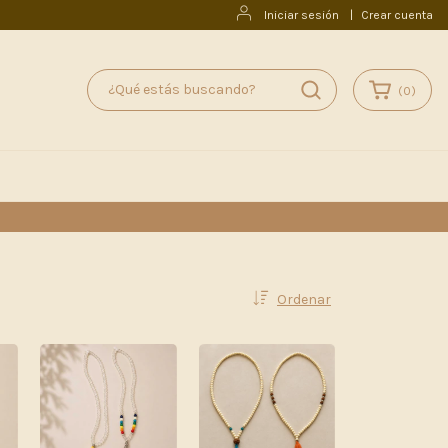
Iniciar sesión
|
Crear cuenta
(
0
)
Ordenar