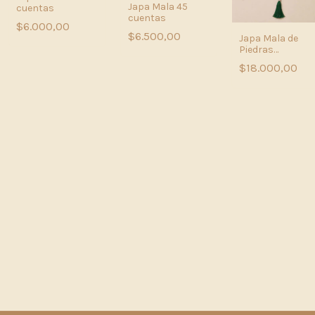
Japa Mala 45
cuentas
cuentas
$6.000,00
$6.500,00
Japa Mala de
Piedras
Naturales y Dije
$18.000,00
Sagrados –
Protección y
Armonía