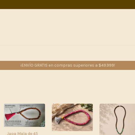
¡ENVÍO GRATIS en compras superiores a $49.999!
Japa Mala de 45