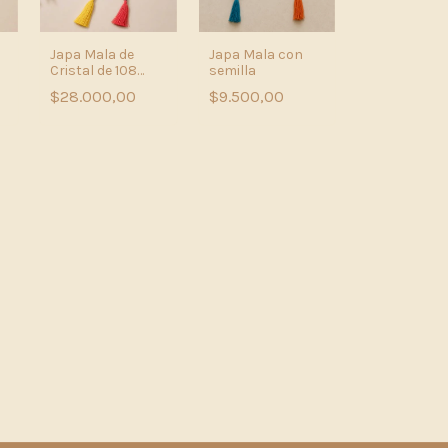
Japa Mala de
Japa Mala con
Cristal de 108
semilla
s
Cuentas –
$28.000,00
$9.500,00
Claridad y
Transmutación