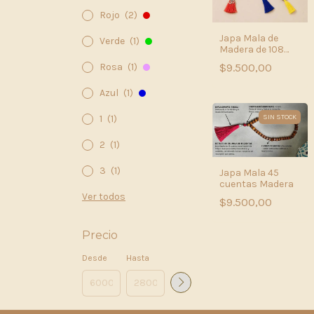
Rojo
(2)
Japa Mala de
Verde
(1)
Madera de 108
Cuentas –
Rosa
(1)
$9.500,00
Meditación y
Conexión
Azul
(1)
1
(1)
SIN STOCK
2
(1)
3
(1)
Japa Mala 45
cuentas Madera
Ver todos
$9.500,00
Precio
Desde
Hasta