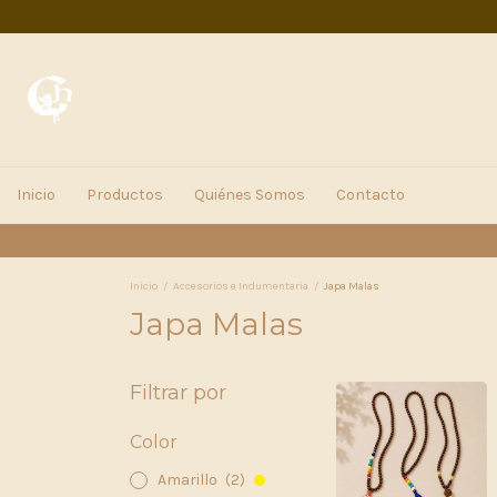
Inicio
Productos
Quiénes Somos
Contacto
Inicio
/
Accesorios e Indumentaria
/
Japa Malas
Japa Malas
Filtrar por
Color
Amarillo
(2)