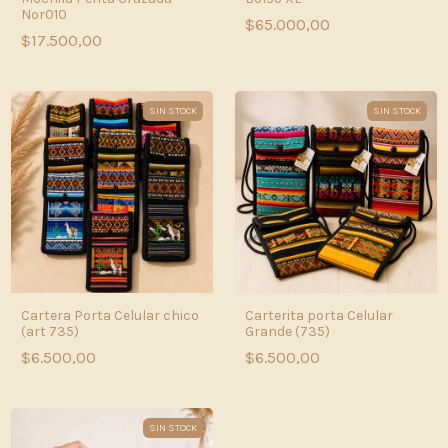
Nor010
$65.000,00
$17.500,00
SIN STOCK
SIN STOCK
Cartera Porta Celular chico
Carterita porta Celular
(art 735)
Grande (735)
$6.500,00
$6.500,00
SIN STOCK