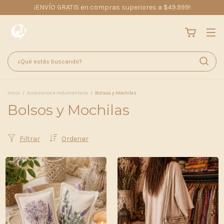
¡ENVÍO GRATIS en compras superiores a $49.999!
Inicio
/
Accesorios e Indumentaria
/
Bolsos y Mochilas
Bolsos y Mochilas
Filtrar
Ordenar