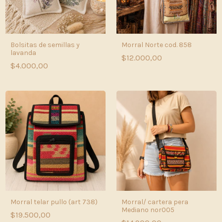
Bolsitas de semillas y
Morral Norte cod. 858
lavanda
$12.000,00
$4.000,00
Morral telar pullo (art 738)
Morral/ cartera pera
Mediano nor005
$19.500,00