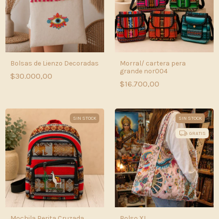
Bolsas de Lienzo Decoradas
Morral/ cartera pera
grande nor004
$30.000,00
$16.700,00
SIN STOCK
SIN STOCK
GRATIS
Mochila Perita Cruzada
Bolso XL