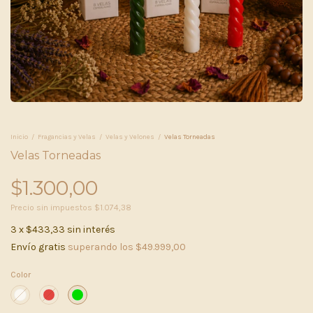
Inicio
/
Fragancias y Velas
/
Velas y Velones
/
Velas Torneadas
Velas Torneadas
$1.300,00
Precio sin impuestos
$1.074,38
3
x
$433,33
sin interés
Envío gratis
superando los
$49.999,00
Color