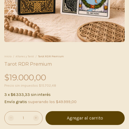
Inicio
/
Altares y Tarot
/
Tarot RDR Premium
Tarot RDR Premium
$19.000,00
Precio sin impuestos
$15.702,48
3
x
$6.333,33
sin interés
Envío gratis
superando los
$49.999,00