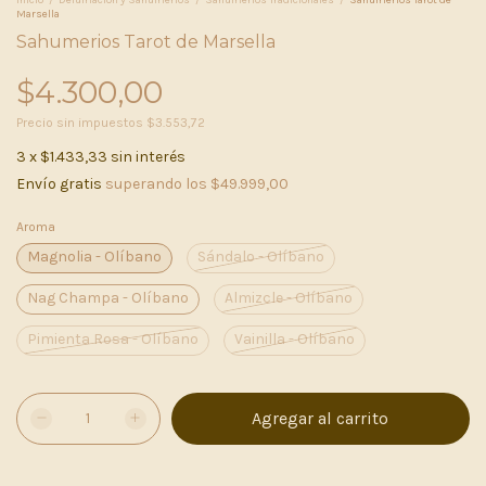
Inicio
/
Defumación y Sahumerios
/
Sahumerios Tradicionales
/
Sahumerios Tarot de
Marsella
Sahumerios Tarot de Marsella
$4.300,00
Precio sin impuestos
$3.553,72
3
x
$1.433,33
sin interés
Envío gratis
superando los
$49.999,00
Aroma
Magnolia - Olíbano
Sándalo - Olíbano
Nag Champa - Olíbano
Almizcle - Olíbano
Pimienta Rosa - Olíbano
Vainilla - Olíbano