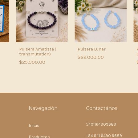
Pulsera Amatista (
Pulsera Lunar
transmutation)
$22.000,00
$25.000,00
Navegación
Contactános
5491164909689
Inicio
+54 9 11 6490 9689
Productos