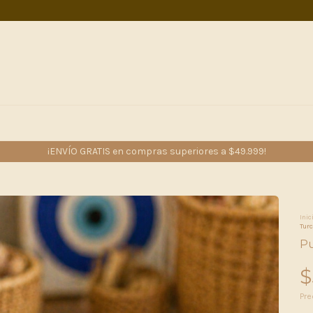
¡ENVÍO GRATIS en compras superiores a $49.999!
Inic
Turc
Pu
$
Pre