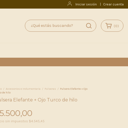
Iniciar sesión
|
Crear cuenta
(
0
)
io
/
Accesorios e Indumentaria
/
Pulseras
/
Pulsera Elefante + Ojo
o de hilo
lsera Elefante + Ojo Turco de hilo
5.500,00
cio sin impuestos
$4.545,45