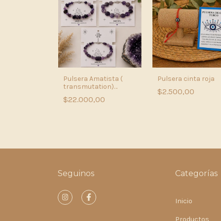
uarzo Rosa (
Pulsera Amatista (
Pulsera cinta roja
transmutation)
$2.500,00
irregular
,00
$22.000,00
Seguinos
Categorías
Inicio
Productos