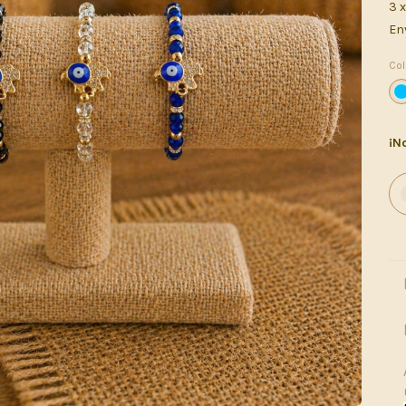
3
En
Col
¡No