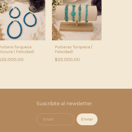
Pulsera Turquesa
Pulseras Turquesa (
Oscura ( Felicidad)
Felicidad)
Pulsera de
$22.000,00
$22.000,00
Citrino - C
Amazonita
$22.000,
Suscribite al newsletter