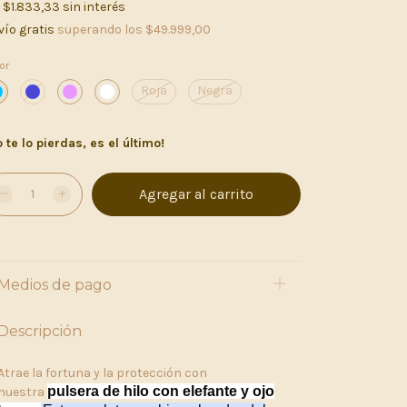
x
$1.833,33
sin interés
vío gratis
superando los
$49.999,00
or
Roja
Negra
 te lo pierdas, es el último!
Medios de pago
Descripción
Atrae la fortuna y la protección con
pulsera de hilo con elefante y ojo
nuestra