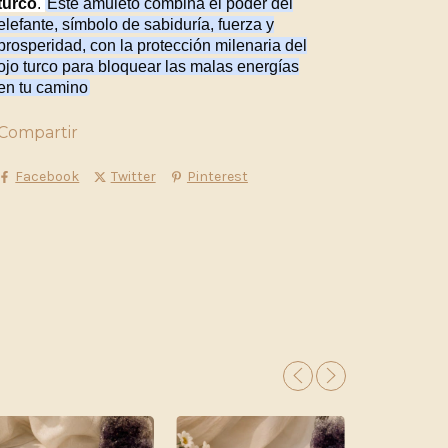
turco
.
Este amuleto combina el poder del
elefante, símbolo de sabiduría, fuerza y
prosperidad, con la protección milenaria del
ojo turco para bloquear las malas energías
en tu camino
Compartir
Facebook
Twitter
Pinterest