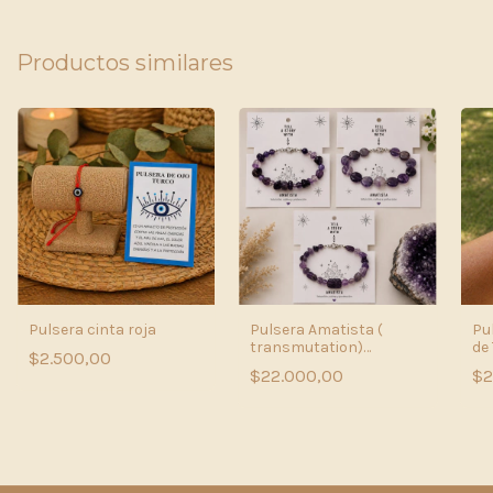
Productos similares
Pulsera cinta roja
Pulsera Amatista (
Pu
transmutation)
de 
$2.500,00
irregular
$22.000,00
$2