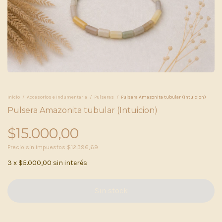
Inicio
/
Accesorios e Indumentaria
/
Pulseras
/
Pulsera Amazonita tubular (Intuicion)
Pulsera Amazonita tubular (Intuicion)
$15.000,00
Precio sin impuestos
$12.396,69
3
x
$5.000,00
sin interés