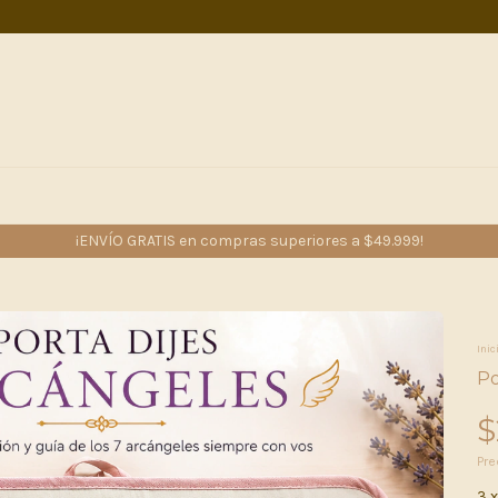
¡ENVÍO GRATIS en compras superiores a $49.999!
Inic
Po
$
Pre
3