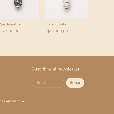
Dije Hematite
Dije Howlite
$12.000,00
$12.000,00
Dije Citrino
$12.000,
Suscribite al newsletter
nda@gmail.com