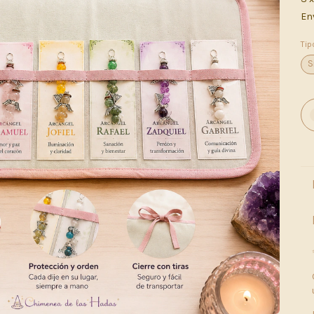
En
Tip
S