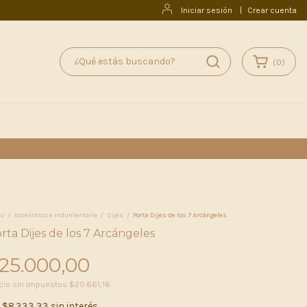
Iniciar sesión
|
Crear cuenta
(
0
)
io
/
Accesorios e Indumentaria
/
Dijes
/
Porta Dijes de los 7 Arcángeles
rta Dijes de los 7 Arcángeles
25.000,00
cio sin impuestos
$20.661,16
x
$8.333,33
sin interés