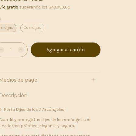
vío gratis
superando los
$49.999,00
o
in dijes
Con dijes
Medios de pago
Descripción
✨ Porta Dijes de los 7 Arcángeles
Guardá y protegé tus dijes de los Arcángeles de
una forma práctica, elegante y segura.