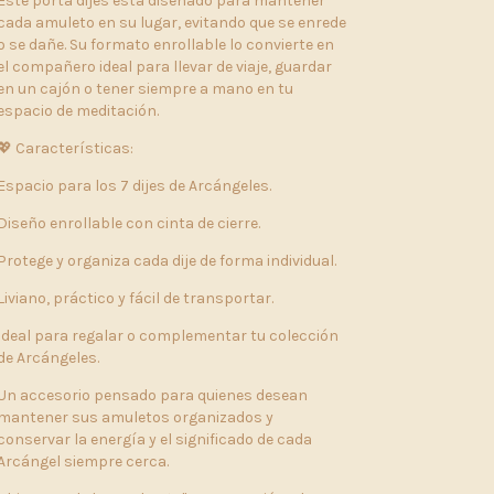
Este porta dijes está diseñado para mantener
cada amuleto en su lugar, evitando que se enrede
o se dañe. Su formato enrollable lo convierte en
el compañero ideal para llevar de viaje, guardar
en un cajón o tener siempre a mano en tu
espacio de meditación.
💖 Características:
Espacio para los 7 dijes de Arcángeles.
Diseño enrollable con cinta de cierre.
Protege y organiza cada dije de forma individual.
Liviano, práctico y fácil de transportar.
Ideal para regalar o complementar tu colección
de Arcángeles.
Un accesorio pensado para quienes desean
mantener sus amuletos organizados y
conservar la energía y el significado de cada
Arcángel siempre cerca.