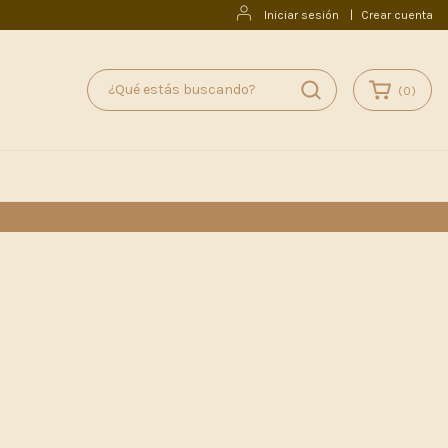
Iniciar sesión
|
Crear cuenta
(
0
)