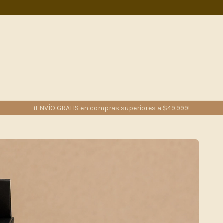
¡ENVÍO GRATIS en compras superiores a $49.999!