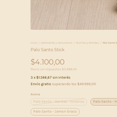
Inicio
/
Defumación y Sahumerios
/
Pastillas y Bombas
/
Palo Santo 
Palo Santo Stick
$4.100,00
Precio sin impuestos
$3.388,43
3
x
$1.366,67
sin interés
Envío gratis
superando los
$49.999,00
Aroma
Palo Santo - Hierbas -Incienso
Palo Santo - 
Palo Santo - Lemon Grass