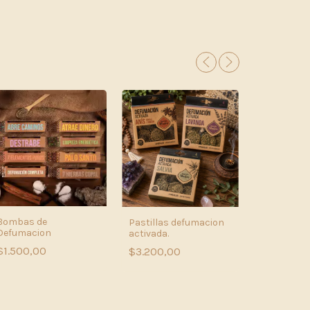
Bombas de
Pastillas defumacion
Defumacion
activada.
Pastillas A
$1.500,00
$3.200,00
mosquitos
$1.200,0