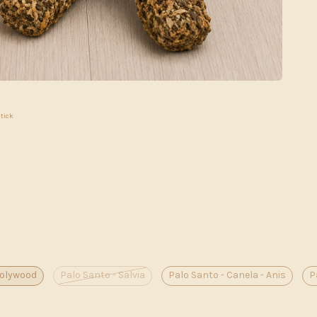
Stick
Holywood
Palo Santo - Salvia
Palo Santo - Canela - Anis
P