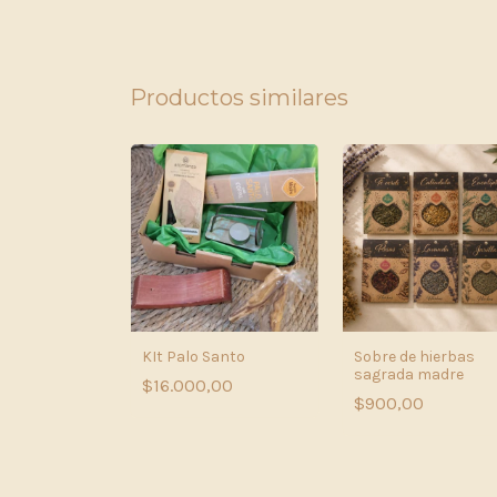
Productos similares
s aromanza
KIt Palo Santo
Sobre de hierbas
sagrada madre
00
$16.000,00
$900,00