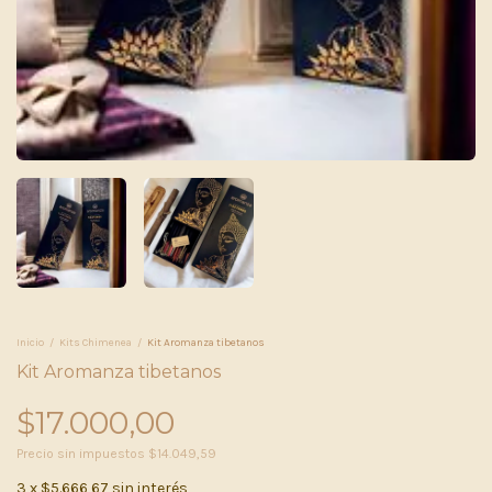
Inicio
/
Kits Chimenea
/
Kit Aromanza tibetanos
Kit Aromanza tibetanos
$17.000,00
Precio sin impuestos
$14.049,59
3
x
$5.666,67
sin interés