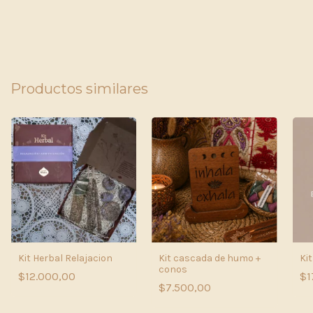
Productos similares
Kit Herbal Relajacion
Kit cascada de humo +
Ki
conos
$12.000,00
$1
$7.500,00