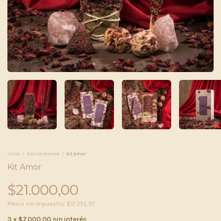
Inicio
/
Kits Chimenea
/
Kit Amor
Kit Amor
$21.000,00
Precio sin impuestos
$17.355,37
3
x
$7.000,00
sin interés