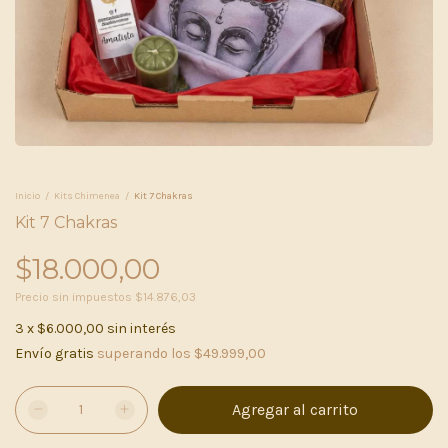
Inicio
/
Kits Chimenea
/
Kit 7 Chakras
Kit 7 Chakras
$18.000,00
Precio sin impuestos
$14.876,03
3
x
$6.000,00
sin interés
Envío gratis
superando los
$49.999,00