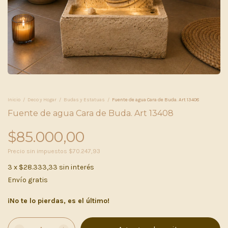
Inicio
/
Deco y Hogar
/
Budas y Estatuas
/
Fuente de agua Cara de Buda. Art 13408
Fuente de agua Cara de Buda. Art 13408
$85.000,00
Precio sin impuestos
$70.247,93
3
x
$28.333,33
sin interés
Envío gratis
¡No te lo pierdas, es el último!