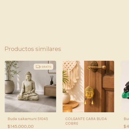
Productos similares
GRATIS
Buda sakamuni 51045
COLGANTE CARA BUDA
Bu
COBRE
$145.000,00
$4