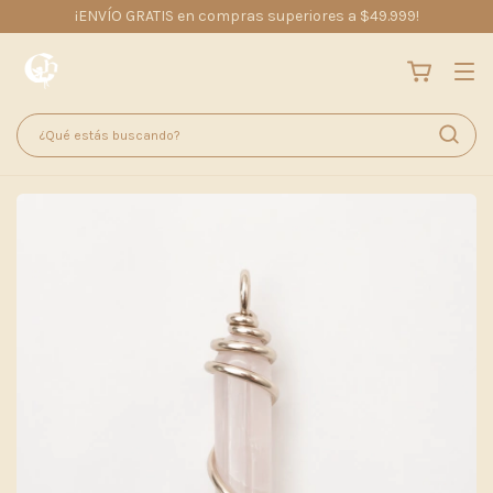
¡ENVÍO GRATIS en compras superiores a $49.999!