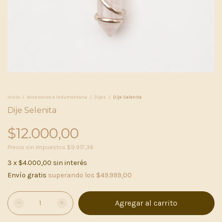
Inicio
/
Accesorios e Indumentaria
/
Dijes
/
Dije Selenita
Dije Selenita
$12.000,00
Precio sin impuestos
$9.917,36
3
x
$4.000,00
sin interés
Envío gratis
superando los
$49.999,00