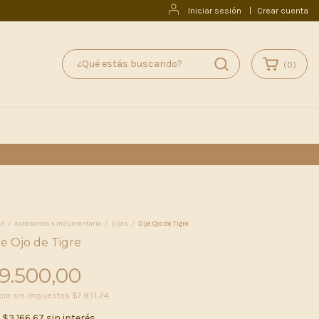
Iniciar sesión
|
Crear cuenta
(
0
)
io
/
Accesorios e Indumentaria
/
Dijes
/
Dije Ojo de Tigre
je Ojo de Tigre
9.500,00
cio sin impuestos
$7.851,24
x
$3.166,67
sin interés