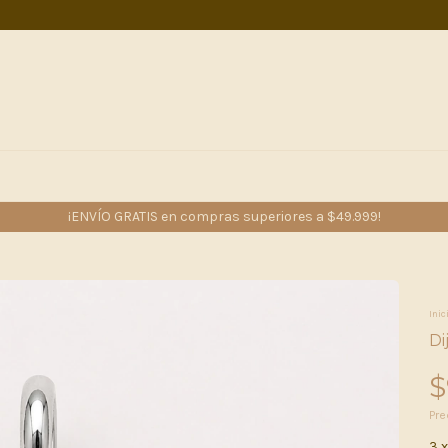
¡ENVÍO GRATIS en compras superiores a $49.999!
Inic
Di
$
Pre
3