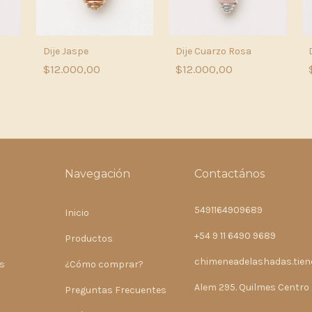
Dije Jaspe
Dije Cuarzo Rosa
$12.000,00
$12.000,00
Navegación
Contactános
5491164909689
Inicio
+54 9 11 6490 9689
Productos
chimeneadelashadas.tie
s
¿Cómo comprar?
Alem 295. Quilmes Centro
Preguntas Frecuentes