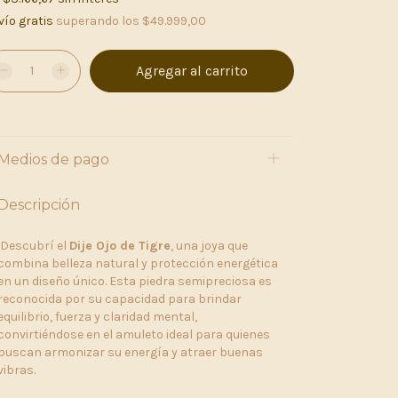
vío gratis
superando los
$49.999,00
Medios de pago
Descripción
Descubrí el
Dije Ojo de Tigre
, una joya que
combina belleza natural y protección energética
en un diseño único. Esta piedra semipreciosa es
reconocida por su capacidad para brindar
equilibrio, fuerza y claridad mental,
convirtiéndose en el amuleto ideal para quienes
buscan armonizar su energía y atraer buenas
vibras.