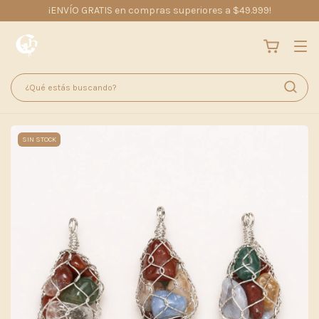
¡ENVÍO GRATIS en compras superiores a $49.999!
SIN STOCK