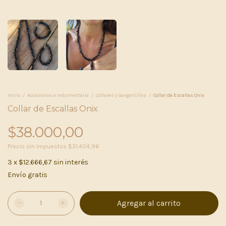
Inicio
/
Accesorios e Indumentaria
/
Collares y Gargantillas
/
Collar de Escallas Onix
Collar de Escallas Onix
$38.000,00
Precio sin impuestos
$31.404,96
3
x
$12.666,67
sin interés
Envío gratis