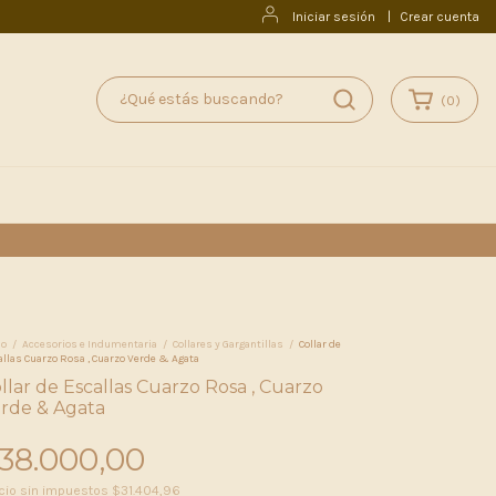
Iniciar sesión
|
Crear cuenta
(
0
)
io
/
Accesorios e Indumentaria
/
Collares y Gargantillas
/
Collar de
llas Cuarzo Rosa , Cuarzo Verde & Agata
llar de Escallas Cuarzo Rosa , Cuarzo
rde & Agata
38.000,00
cio sin impuestos
$31.404,96