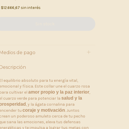
x
$12.666,67
sin interés
Medios de pago
Descripción
El equilibrio absoluto para tu energía vital,
emocional y física. Este collar une el cuarzo rosa
amor propio y la paz interior
para cultivar el
,
salud y la
el cuarzo verde para potenciar la
prosperidad
, y la ágata cornalina para
coraje y motivación
encender tu
. Juntos
crean un poderoso amuleto cerca de tu pecho
que sana las emociones, eleva tus defensas
energéticas y te impulsa a lograr tus metas con