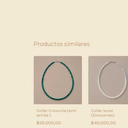
Productos similares
atista
Collar Crisocola (anti
Collar lunar
ación!
estrés )
(Emociones)
,00
$35.000,00
$40.000,00