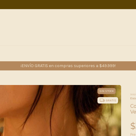
¡ENVÍO GRATIS en compras superiores a $49.999!
SIN STOCK
Inic
Esca
GRATIS
Co
Ve
$
Pre