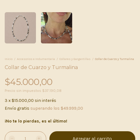
Inicio
/
Accesorios e Indumentaria
/
Collares y Gargantillas
/
Collar de Cuarzo y Turmalina
Collar de Cuarzo y Turmalina
$45.000,00
Precio sin impuestos
$37.190,08
3
x
$15.000,00
sin interés
Envío gratis
superando los
$49.999,00
¡No te lo pierdas, es el último!