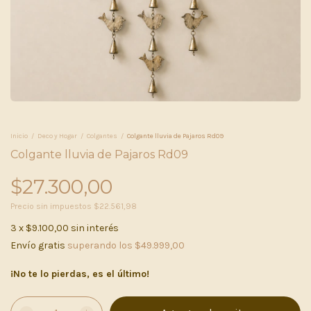
Inicio
/
Deco y Hogar
/
Colgantes
/
Colgante lluvia de Pajaros Rd09
Colgante lluvia de Pajaros Rd09
$27.300,00
Precio sin impuestos
$22.561,98
3
x
$9.100,00
sin interés
Envío gratis
superando los
$49.999,00
¡No te lo pierdas, es el último!