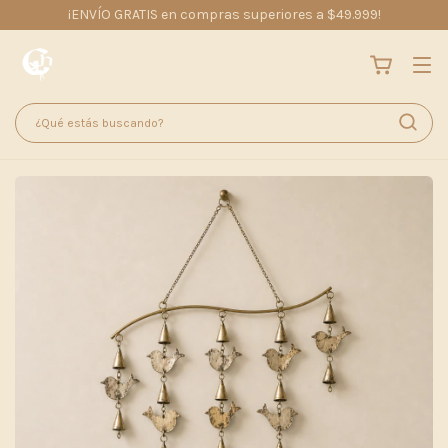
¡ENVÍO GRATIS en compras superiores a $49.999!