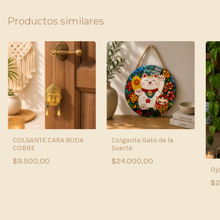
Productos similares
COLGANTE CARA BUDA
Colgante Gato de la
COBRE
Suerte
$9.500,00
$24.000,00
Oj
$2