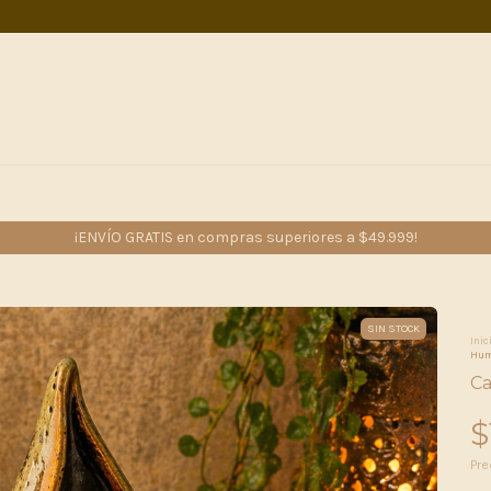
¡ENVÍO GRATIS en compras superiores a $49.999!
SIN STOCK
Inic
Hum
Ca
$
Pre