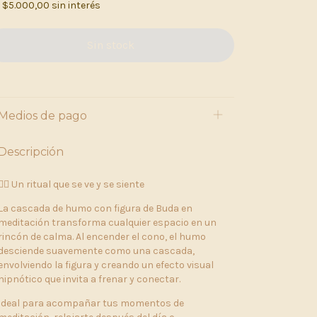
x
$5.000,00
sin interés
Medios de pago
Descripción
🧘‍♂️ Un ritual que se ve y se siente
La cascada de humo con figura de Buda en
meditación transforma cualquier espacio en un
rincón de calma. Al encender el cono, el humo
desciende suavemente como una cascada,
envolviendo la figura y creando un efecto visual
hipnótico que invita a frenar y conectar.
Ideal para acompañar tus momentos de