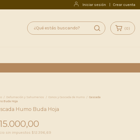
Iniciar sesión
|
Crear cuenta
(
0
)
io
/
Defumación y Sahumerios
/
Conos y Cascada de Humo
/
Cascada
o Buda Hoja
scada Humo Buda Hoja
15.000,00
cio sin impuestos
$12.396,69