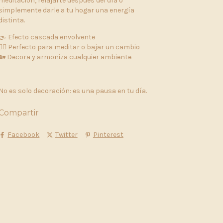
meditación, relajarte después del día o
simplemente darle a tu hogar una energía
distinta.
🌫️ Efecto cascada envolvente
🧘‍♀️ Perfecto para meditar o bajar un cambio
🏡 Decora y armoniza cualquier ambiente
No es solo decoración: es una pausa en tu día.
Compartir
Facebook
Twitter
Pinterest