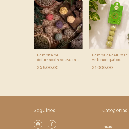
Bombita de
Bomba de defumac
defumación activada x
Anti mosquitos.
25
$5.800,00
$1.000,00
Seguinos
Categorías
Inicio