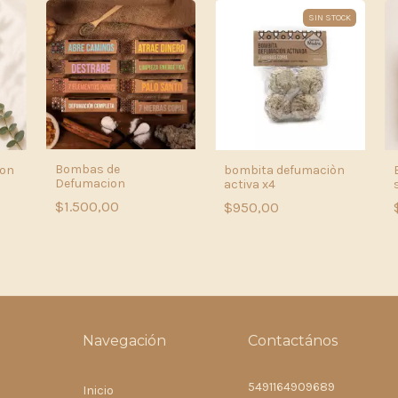
SIN STOCK
Bombas de
ion
bombita defumaciòn
Defumacion
activa x4
$1.500,00
$950,00
Navegación
Contactános
5491164909689
Inicio