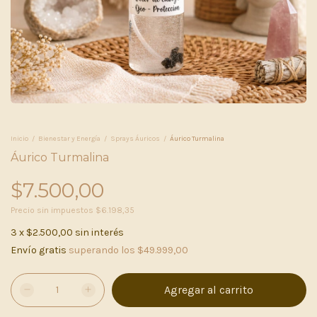
Inicio
/
Bienestar y Energía
/
Sprays Áuricos
/
Áurico Turmalina
Áurico Turmalina
$7.500,00
Precio sin impuestos
$6.198,35
3
x
$2.500,00
sin interés
Envío gratis
superando los
$49.999,00